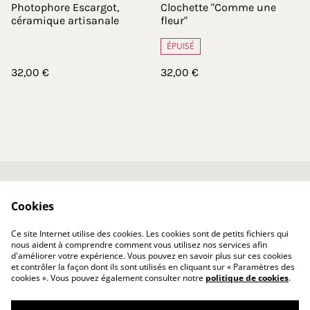
Photophore Escargot,
Clochette "Comme une
céramique artisanale
fleur"
ÉPUISÉ
32,00 €
32,00 €
Contactez-nous
Conditions générales
Cookies
Politique de
Politique de cookies
confidentialité
Ce site Internet utilise des cookies. Les cookies sont de petits fichiers qui
Livraison
nous aident à comprendre comment vous utilisez nos services afin
d'améliorer votre expérience. Vous pouvez en savoir plus sur ces cookies
et contrôler la façon dont ils sont utilisés en cliquant sur « Paramètres des
cookies ». Vous pouvez également consulter notre
politique de cookies
.