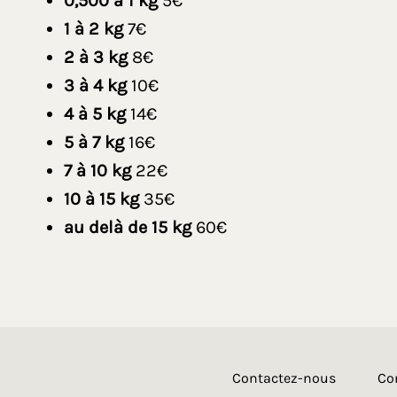
0,500 à 1 kg
5€
1 à 2 kg
7€
2 à 3 kg
8€
3 à 4 kg
10€
4 à 5 kg
14€
5 à 7 kg
16€
7 à 10 kg
22€
10 à 15 kg
35€
au delà de 15 kg
60€
Contactez-nous
Co